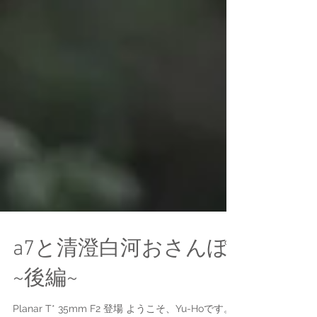
a7と清澄白河おさんぽ