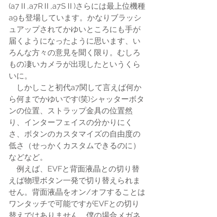
(a7Ⅱ,a7RⅡ,a7SⅡ)さらには最上位機種
a9も登場しています。かなりブラッシ
ュアップされてかゆいところにも手が
届くようになったように思います、い
ろんな方々の意見を聞く限り。むしろ
もの凄いカメラが出現したというくら
いに。
　しかしこと初代a7関して言えば何か
ら何までかゆいです(笑)シャッターボタ
ンの位置、ストラップ金具の位置然
り、インターフェイスの分かりにく
さ、ボタンのカスタマイズの自由度の
低さ（せっかくカスタムできるのに）
などなど。
　例えば、EVFと背面液晶との切り替
えば物理ボタン一発で切り替えられま
せん。背面液晶をオン/オフすることは
ワンタッチで可能ですがEVFとの切り
替えではありません。僕の場合メガネ