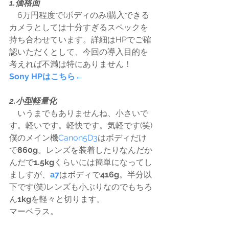
1.価格面
　6万円程度で(ボディのみ)購入できる
カメラとしては十分すぎるスペックを
持ち合わせています。詳細はHPでご確
認いただくとして、今回の導入目的を
考えれば不満は特にありません！
Sony HPはこちら←
2.小型軽量化
　いうまでもありませんね、小さいで
す。軽いです。軽快です。気軽です(笑)
僕のメイン機
Canon5D3
はボディだけ
で
860g
。レンズを装着したりなんだか
んだで
1.5kg
くらいには簡単になってし
ましすが、
a7
はボディで
416g
。半分以
下です(笑)レンズも小ぶりなのでもちろ
ん
1kg
を軽々と切ります。
マーベラス。