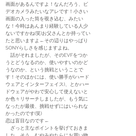
画面があるんですよ！なんだろう、ビ
デオカメラみたいなアレです！小さい
画面の入った筒を覗き込む、みたい
な！今時はあんまり経験している人少
ないですかね(笑)お父さんとか持ってい
たと思いますよ←その辺りはやっぱり
SONYらしさを感じますよね。
　話がそれましたが、そのEVFをつか
うとどうなるのか、使いやすいのかど
うなのか、という挑戦ということで
す！そのほかには、使い勝手が(ハード
ウェアとインターフェイス)、とかハー
ドウェアがやわで安心して使えないと
か色々リサーチしましたが、もう気に
なったが最後、挑戦せずにはいられな
かったのです(笑)
恋は盲目なのです←
　ざっと主なポイントを挙げておきま
した。そう、むやみやたらにお買い物