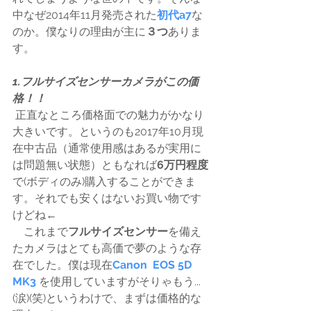
中なぜ2014年11月発売された
初代a7
な
のか。僕なりの理由が主に
３つ
ありま
す。
1.フルサイズセンサーカメラがこの価
格！！
 正直なところ価格面での魅力がかなり
大きいです。というのも2017年10月現
在中古品（通常使用感はあるが実用に
は問題無い状態）ともなれば
6万円程度
で(ボディのみ)購入することができま
す。それでも安くはないお買い物です
けどね←
　これまで
フルサイズセンサー
を備え
たカメラはとても高価で夢のような存
在でした。僕は現在
Canon  EOS 5D 
MK3
 を使用していますがそりゃもう...
(涙)(笑)というわけで、まずは価格的な