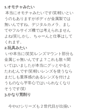
1.オモチャみたい
 本当にオモチャみたいです(笑)軽いとい
うのもありますがボディが金属製では
無いんですね。デジタルカメラ、まし
てやフルサイズ機では考えられません
よね(笑)しかし、ちゃーんと仕事はして
くれます。
2.玩具みたい
 いや本当に(笑笑)レンズマウント部分も
金属じゃ無いんですよ？これも散々聞
いてはいましたが本当にグッとやると
たわむんです(笑)軽いレンズを使うなら
まだしも重厚感のあるレンズを付けよ
うものなら平常心ではいられなくなり
そうです(笑)
3.かなり荒削り
　今やa7シリーズも２世代目が出揃い