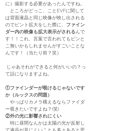
に）撮影する必要があったんですね。
　ところがどっこ、ことEVFに関して
は背面液晶と同じ映像が映し出される
のでピント拡大をした際に、
ファイン
ダー内の映像も拡大表示がされる
んで
す！！これ、言葉で言われてもピンと
こ無いかもしれませんがすごいことな
んです！（当たり前？笑）
 じゃあそれができると何がいいの？っ
て話になりますよね。
①ファインダーが覗けるじゃないです
か（ルックスの問題）
　やっぱりカメラ構えるならファイダ
ー覗きたいですよね？(笑)
②外の光に影響されにくい
　特に昼間なんかは太陽の光が反射し
て液晶が見にくいことも多々あると思