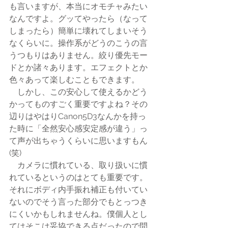
も言いますが、本当にオモチャみたい
なんですよ。グッてやったら（なって
しまったら）簡単に壊れてしまいそう
なくらいに。操作系がどうのこうの言
うつもりはありません。絞り優先モー
ドとか諸々あります。エフェクトとか
色々あって楽しむこともできます。
　しかし、この安心して使えるかどう
かってものすごく重要ですよね？その
辺りはやはりCanon5D3なんかを持っ
た時に「全然安心感安定感が違う」っ
て声が出ちゃうくらいに思いますもん
(笑)
　カメラに慣れている、取り扱いに慣
れているというのはとても重要です。
それにボディ内手振れ補正も付いてい
ないのでそう言った部分でもとっつき
にくいかもしれませんね。僕個人とし
てはそこは妥協できる点だったので問