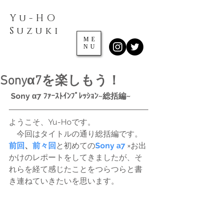
Yu-HO
​Suzuki
ME
NU
Sonyα7を楽しもう！
Sony α7 ﾌｧｰｽﾄｲﾝﾌﾟﾚｯｼｮﾝ~総括編~
ようこそ、Yu-Hoです。
　今回はタイトルの通り総括編です。
前回
、
前々回
と初めての
Sony a7 
×お出
かけのレポートをしてきましたが、そ
れらを経て感じたことをつらつらと書
き連ねていきたいを思います。