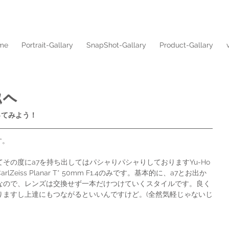
me
Portrait-Gallary
SnapShot-Gallary
Product-Gallary
ｽへ
を撮ってみよう！
す。
その度にa7を持ち出してはパシャりパシャりしておりますYu-Ho
iss Planar T* 50mm F1.4のみです。基本的に、a7とお出か
なので、レンズは交換せず一本だけつけていくスタイルです。良く
りますし上達にもつながるといいんですけど。(全然気軽じゃないじ