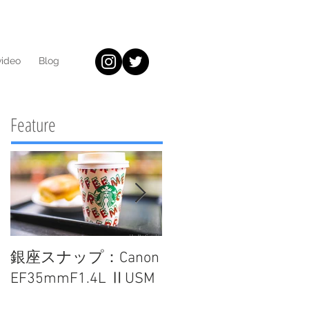
video
Blog
Feature
銀座スナップ：Canon
Biogonで撮る！東京×
EF35mmF1.4L ⅡUSM
雪化粧