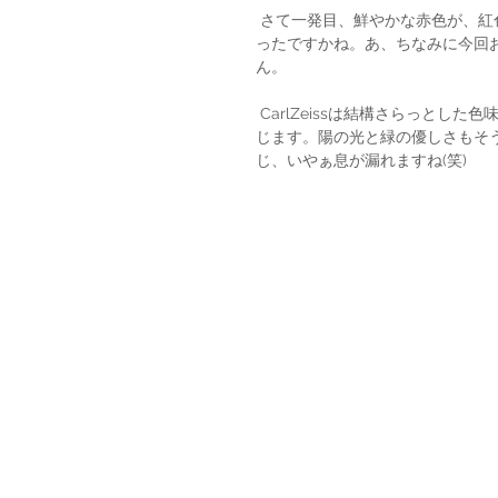
 さて一発目、鮮やかな赤色が、紅色が、とても綺麗でした。もうちょっとピントは手前のほうかよか
ったですかね。あ、ちなみに今回お
ん。
 CarlZeissは結構さらっとした色味で出てくる印象がありましたが結構鮮やかに乗っているように感
じます。陽の光と緑の優しさもそ
じ、いやぁ息が漏れますね(笑)