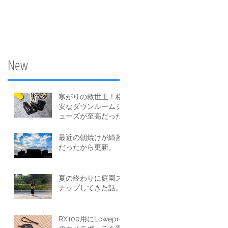
New
寒がりの救世主！格
安なダウンルームシ
ューズが至高だった
という話。
最近の朝焼けが綺麗
だったから更新。
夏の終わりに庭園ス
ナップしてきた話。
RX100用にLowepro