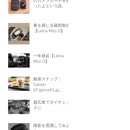
のカメラポーチを買
ったよという話。
春を感じる蔵前散歩
【Leica M10 D】
一年発起【Leica
M10 D】
銀座スナップ：
Canon
EF35mmF1.4L
ⅡUSM
超広角でダイナミッ
クに
陰影を意識してみよ