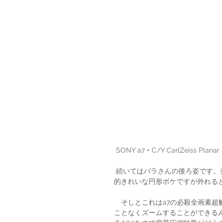
SONY a7 + C/Y CarlZeiss Planar
 続いてはバラさんの後ろ姿です。美人さんですね。前ボケを入れて今度は開放F1.4です。中央は比較
的きれいな円形ボケですが外れる
　そしとこれはa7の必殺全画素超
ことなくズームすることができるん