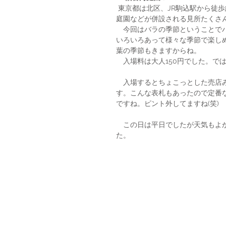
 東京都は北区、JR駒込駅から徒歩約10分。旧古河庭園（きゅうふるかわていえん）西洋庭園や日本
庭園などが併設される見所たくさ
　今回はバラの季節ということで
いろいろあって様々な季節で楽し
葉の季節もきますからね。
　入場料は大人150円でした。で
　入場するとちょこっとした売店
す。こんな表札もあったので定番な
ですね。ピント外してますね(笑)
　この日は平日でしたが天気もよ
た。