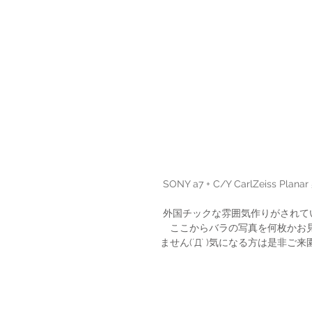
 SONY a7 + C/Y CarlZeiss Plana
 外国チックな雰囲気作りがされ
　ここからバラの写真を何枚かお
ません(´Д` )気になる方は是非ご来園