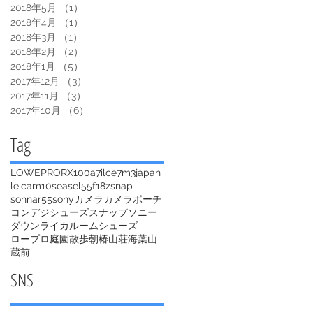
2018年5月
（1）
1件の記事
2018年4月
（1）
1件の記事
2018年3月
（1）
1件の記事
2018年2月
（2）
2件の記事
2018年1月
（5）
5件の記事
2017年12月
（3）
3件の記事
2017年11月
（3）
3件の記事
2017年10月
（6）
6件の記事
​Tag
LOWEPRO
RX100
a7
ilce7m3
japan
leica
m10
sea
sel55f18z
snap
sonnar55
sony
カメラ
カメラポーチ
コンデジ
シューズ
スナップ
ソニー
ダウン
ライカ
ルームシューズ
ロープロ
庭園
散歩
朝
椿山荘
海
葉山
蔵前
​SNS