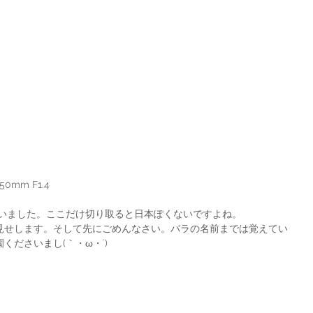
r 50mm F1.4
ていました。ここだけ切り取ると日本ぽくないですよね。
見せします。そして先にごめんなさい。バラの名前までは覚えてい
くださいまし(｀・ω・´)  