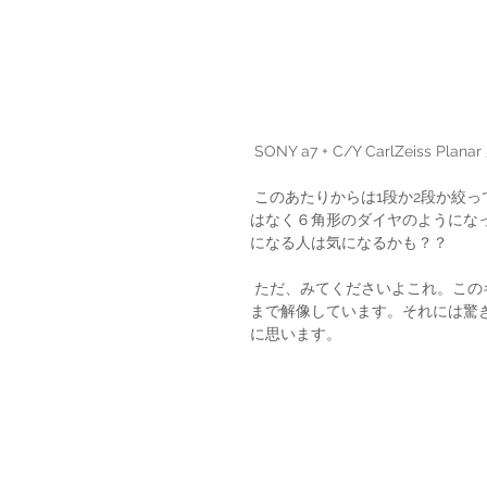
 SONY a7 + C/Y CarlZeiss Plana
 このあたりからは1段か2段か絞っています。解放は使いどきが難しいように感じます。玉ボケは丸で
はなく６角形のダイヤのようにな
になる人は気になるかも？？
 ただ、みてくださいよこれ。このキレ味。シビれますね。花びらの表面、人の肌の表面のような凹凸
まで解像しています。それには驚
に思います。　