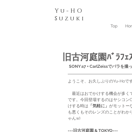
Yu-HO
​Suzuki
Top
Ho
旧古河庭園ﾊﾞﾗﾌｪ
SONY a7 + CarlZeissでバラ
ようこそ、お久しぶりのYu-Hoで
　最近はおでかけする機会が多くて
です。今回登場するのはヤシコンCarlZe
けする時は
「気軽に」
がモットー
も悪くもそのレンズのことがわか
ゃんw)
---旧古河庭園 & TOKYO---