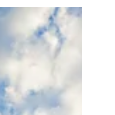
用編） はじめに-結論- あっという間に11月が始ま
り、年末という２文字がよぎり始める季節がやっ
てきた。...