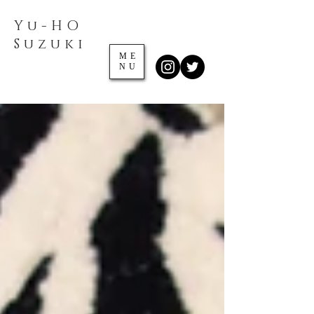
Yu-HO
​Suzuki
ME
NU