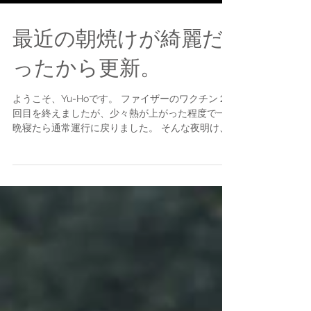
最近の朝焼けが綺麗だ
ったから更新。
ようこそ、Yu-Hoです。 ファイザーのワクチン２
回目を終えましたが、少々熱が上がった程度で一
晩寝たら通常運行に戻りました。 そんな夜明け、
しばらく雨模様で天気がグスついたのが一変、と
ても綺麗な朝焼けを見ることができて嬉しくなっ
たので珍しく短期間での（笑）...