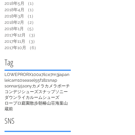
2018年5月
（1）
1件の記事
2018年4月
（1）
1件の記事
2018年3月
（1）
1件の記事
2018年2月
（2）
2件の記事
2018年1月
（5）
5件の記事
2017年12月
（3）
3件の記事
2017年11月
（3）
3件の記事
2017年10月
（6）
6件の記事
​Tag
LOWEPRO
RX100
a7
ilce7m3
japan
leica
m10
sea
sel55f18z
snap
sonnar55
sony
カメラ
カメラポーチ
コンデジ
シューズ
スナップ
ソニー
ダウン
ライカ
ルームシューズ
ロープロ
庭園
散歩
朝
椿山荘
海
葉山
蔵前
​SNS