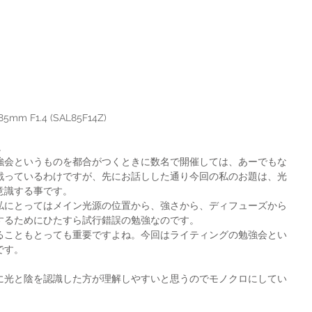
 85mm F1.4 (SAL85F14Z)
。
強会というものを都合がつくときに数名で開催しては、あーでもな
戦っているわけですが、先にお話しした通り今回の私のお題は、光
意識する事です。
私にとってはメイン光源の位置から、強さから、ディフューズから
するためにひたすら試行錯誤の勉強なのです。
ることもとっても重要ですよね。今回はライティングの勉強会とい
です。
に光と陰を認識した方が理解しやすいと思うのでモノクロにしてい