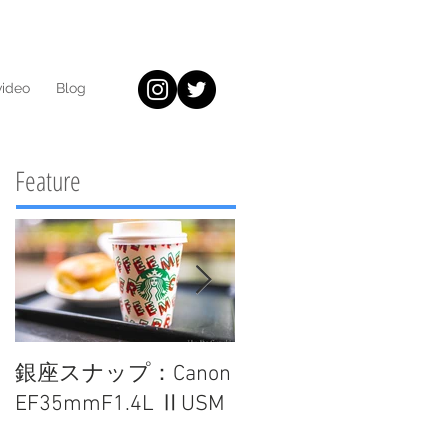
video
Blog
Feature
銀座スナップ：Canon
Biogonで撮る！東京×
EF35mmF1.4L ⅡUSM
雪化粧