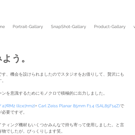
me
Portrait-Gallary
SnapShot-Gallary
Product-Gallary
みよう。
です、機会を設けられましたのでスタジオをお借りして、贅沢にも
す。
ーンを意識するためにモノクロで積極的に出力しました。
 a7RM2 (ilce7rm2)
+ 
Carl Zeiss Planar 85mm F1.4 (SAL85F14Z)
で
が必要ですぞ。
イティング機材もいくつかみんなで持ち寄って使用しました。と言
有物でしたが。びっくりします笑。