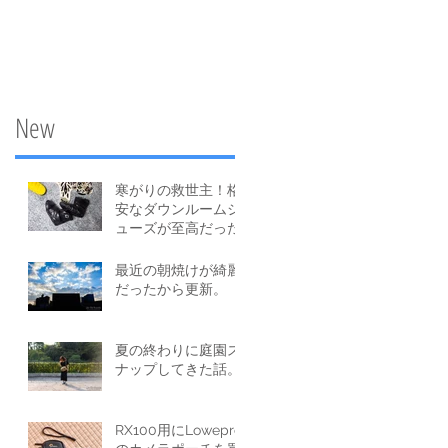
New
寒がりの救世主！格
安なダウンルームシ
ューズが至高だった
という話。
最近の朝焼けが綺麗
だったから更新。
夏の終わりに庭園ス
ナップしてきた話。
RX100用にLowepro