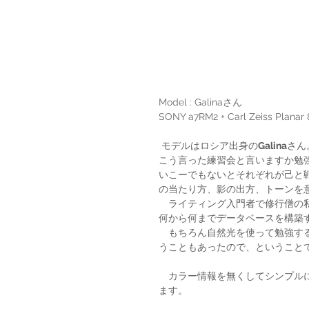
Model : Galinaさん
SONY a7RM2 + Carl Zeiss Planar
 モデルはロシア出身の
Galina
さん
こう言った練習会と言いますか勉
いこーでもないとそれぞれが己と
の当たり方、影の出方、トーンを
　ライティング入門者で修行僧の
何から何までデータベースを構築
　もちろん自然光を使って勉強す
うこともあったので、ということ
　カラー情報を無くしてシンプル
ます。