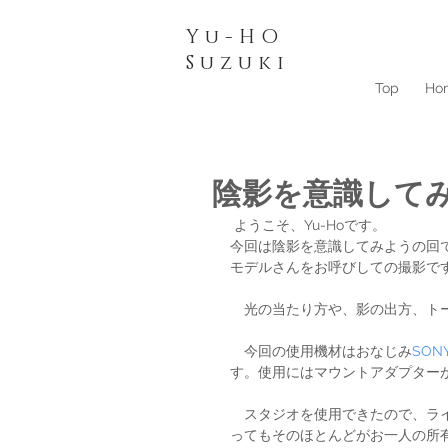
Yu-HO
​Suzuki
Top
Ho
陰影を意識して
 ようこそ、Yu-Hoです。
今回は陰影を意識してみようの回
モデルさんをお呼びしての撮影で
　光の当たり方や、影の出方、ト
　今回の使用機材はおなじみ
SONY
す。使用にはマウントアダプター
　スタジオを使用できたので、ラ
ってもそのほとんどがお一人の所