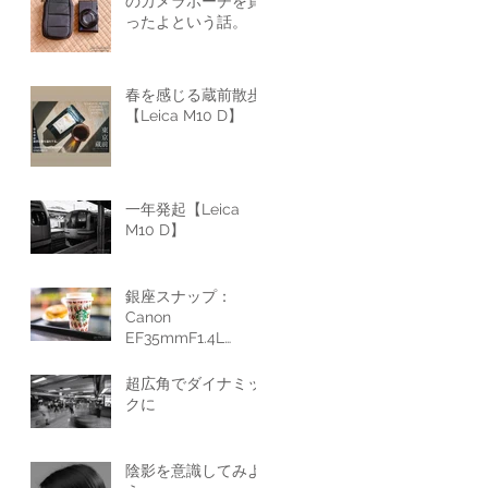
のカメラポーチを買
ったよという話。
春を感じる蔵前散歩
【Leica M10 D】
一年発起【Leica
M10 D】
銀座スナップ：
Canon
EF35mmF1.4L
ⅡUSM
超広角でダイナミッ
クに
陰影を意識してみよ