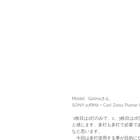
Model : Galinaさん
SONY a7RM2 + Carl Zeiss Planar
 1枚目は1灯のみで、2、3枚目は2灯使用しています。根本の訓練、勉強を深めるには1灯が当然良いな
と感じます、多灯も多灯で必要で
なと思います。
　今回は多灯使用する事が目的に