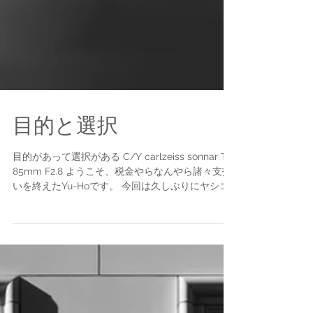
目的と選択
目的があって選択がある C/Y carlzeiss sonnar T*
85mm F2.8 ようこそ、税金やらなんやら諸々支払
いを終えたYu-Hoです。 今回は久しぶりにヤシコ
ンツァイスの登場ですよ〜。 C/Y Carl Zeiss
Sonnar T* 85mm F2.8...