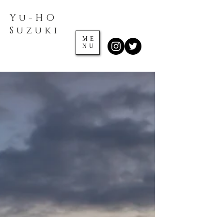
Yu-HO
​Suzuki
ME
NU