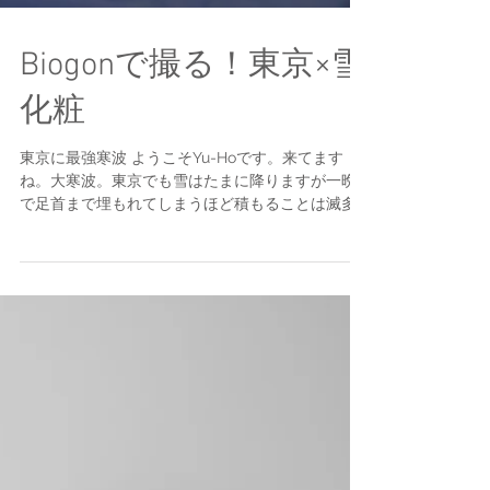
Biogonで撮る！東京×雪
化粧
東京に最強寒波 ようこそYu-Hoです。来てます
ね。大寒波。東京でも雪はたまに降りますが一晩
で足首まで埋もれてしまうほど積もることは滅多
ないことですよね。 各メディアも大きく取り上げ
ています。最強寒波と。 とはいってもやっぱり雪
が降ったら写真撮りに行きたくなりますよね？笑...