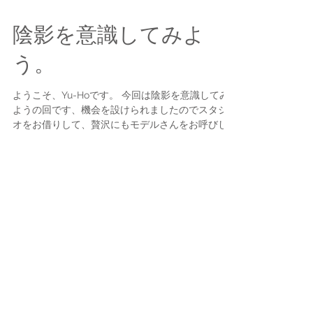
陰影を意識してみよ
う。
ようこそ、Yu-Hoです。 今回は陰影を意識してみ
ようの回です、機会を設けられましたのでスタジ
オをお借りして、贅沢にもモデルさんをお呼びし
ての撮影です。 光の当たり方や、影の出方、トー
ンを意識するためにモノクロで積極的に出力しま
した。 今回の使用機材はおなじみSONY...