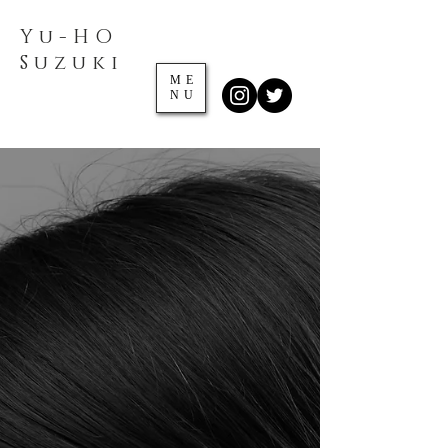
Yu-HO
​Suzuki
ME
NU