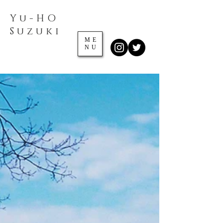
Yu-HO
​Suzuki
ME
NU