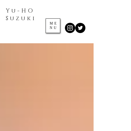
Yu-HO
​Suzuki
ME
NU