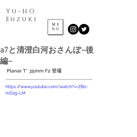
Yu-HO
​Suzuki
ME
NU
a7と清澄白河おさんぽ~後
編~
Planar T* 35mm F2 登場
https://www.youtube.com/watch?v=ZB0-
mD2g-LM